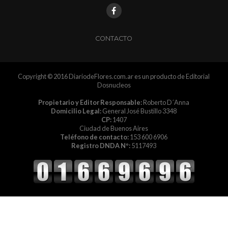
CONTACTO
Copyright © 2016 DiariodeFlores.com.ar es un producto de Editorial
Dosnucleos
Propietario y Editor Responsable:
Roberto D´Anna
Domicilio Legal:
General José Bustillo 3348
CP:
1407
Ciudad de Buenos Aires
Teléfono de contacto:
153 600 6906
Registro DNDA Nº:
5117493