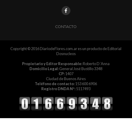
CONTACTO
Copyright © 2016 DiariodeFlores.com.ar es un producto de Editorial
Dosnucleos
Propietario y Editor Responsable:
Roberto D´Anna
Domicilio Legal:
General José Bustillo 3348
CP:
1407
Ciudad de Buenos Aires
Teléfono de contacto:
153 600 6906
Registro DNDA Nº:
5117493