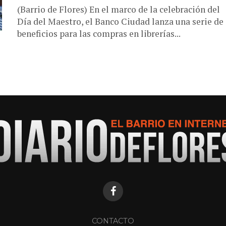
(Barrio de Flores) En el marco de la celebración del
Día del Maestro, el Banco Ciudad lanza una serie de
beneficios para las compras en librerías...
CONTACTO