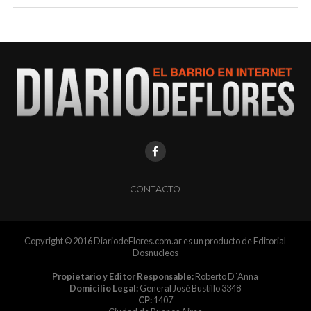
CONTACTO
Copyright © 2016 DiariodeFlores.com.ar es un producto de Editorial
Dosnucleos
Propietario y Editor Responsable:
Roberto D´Anna
Domicilio Legal:
General José Bustillo 3348
CP:
1407