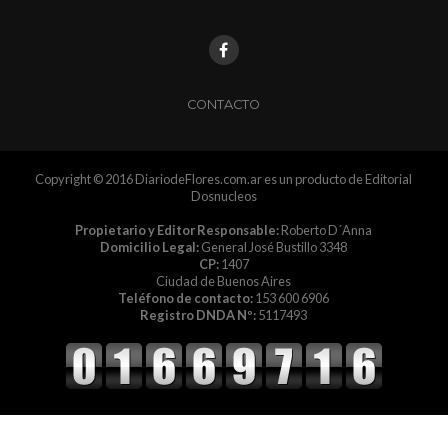
CONTACTO
Copyright © 2016 DiariodeFlores.com.ar es un producto de Editorial
Dosnucleos
Propietario y Editor Responsable:
Roberto D´Anna
Domicilio Legal:
General José Bustillo 3348
CP:
1407
Ciudad de Buenos Aires
Teléfono de contacto:
153 600 6906
Registro DNDA Nº:
5117493