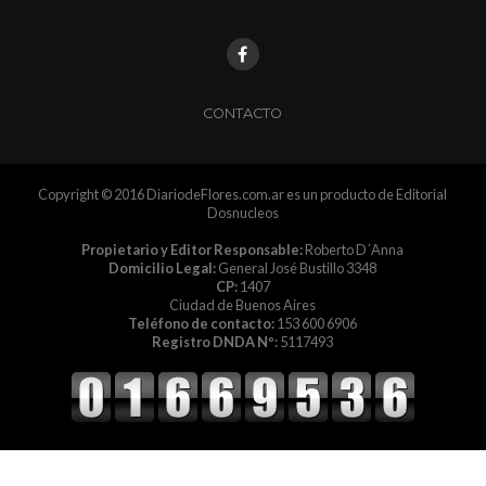
CONTACTO
Copyright © 2016 DiariodeFlores.com.ar es un producto de Editorial
Dosnucleos
Propietario y Editor Responsable:
Roberto D´Anna
Domicilio Legal:
General José Bustillo 3348
CP:
1407
Ciudad de Buenos Aires
Teléfono de contacto:
153 600 6906
Registro DNDA Nº:
5117493