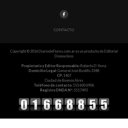
CONTACTO
Copyright © 2016 DiariodeFlores.com.ar es un producto de Editorial
Dosnucleos
Propietario y Editor Responsable:
Roberto D´Anna
Domicilio Legal:
General José Bustillo 3348
CP:
1407
Ciudad de Buenos Aires
Teléfono de contacto:
153 600 6906
Registro DNDA Nº:
5117493