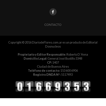
CONTACTO
Copyright © 2016 DiariodeFlores.com.ar es un producto de Editorial
Dosnucleos
Propietario y Editor Responsable:
Roberto D´Anna
Domicilio Legal:
General José Bustillo 3348
CP:
1407
Ciudad de Buenos Aires
Teléfono de contacto:
153 600 6906
Registro DNDA Nº:
5117493