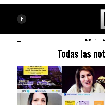
INICIO
A
Todas las not