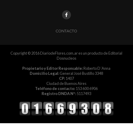
CONTACTO
Copyright © 2016 DiariodeFlores.com.ar es un producto de Editorial
Dosnucleos
Propietario y Editor Responsable:
Roberto D´Anna
Domicilio Legal:
General José Bustillo 3348
CP:
1407
Ciudad de Buenos Aires
Teléfono de contacto:
153 600 6906
Registro DNDA Nº:
5117493