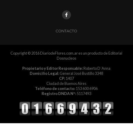
CONTACTO
Copyright © 2016 DiariodeFlores.com.ar es un producto de Editorial
Dosnucleos
Propietario y Editor Responsable:
Roberto D´Anna
Domicilio Legal:
General José Bustillo 3348
CP:
1407
Ciudad de Buenos Aires
Teléfono de contacto:
153 600 6906
Registro DNDA Nº:
5117493