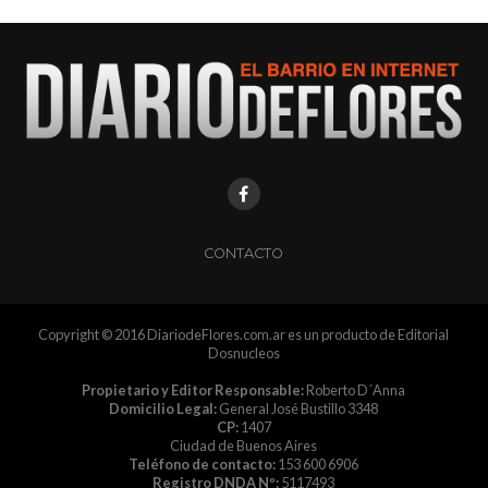
CONTACTO
Copyright © 2016 DiariodeFlores.com.ar es un producto de Editorial
Dosnucleos
Propietario y Editor Responsable:
Roberto D´Anna
Domicilio Legal:
General José Bustillo 3348
CP:
1407
Ciudad de Buenos Aires
Teléfono de contacto:
153 600 6906
Registro DNDA Nº:
5117493