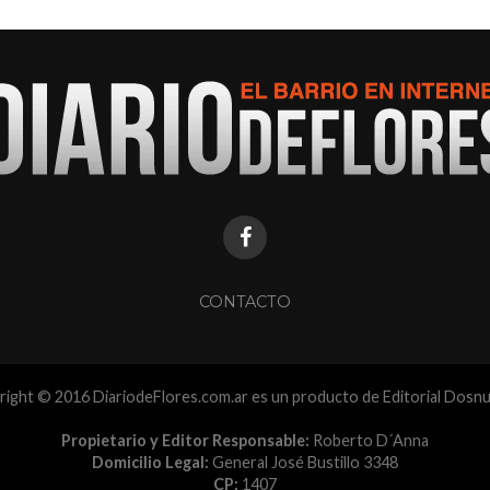
CONTACTO
ight © 2016 DiariodeFlores.com.ar es un producto de Editorial Dosn
Propietario y Editor Responsable:
Roberto D´Anna
Domicilio Legal:
General José Bustillo 3348
CP:
1407