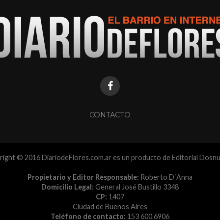
CONTACTO
ight © 2016 DiariodeFlores.com.ar es un producto de Editorial Dosn
Propietario y Editor Responsable:
Roberto D´Anna
Domicilio Legal:
General José Bustillo 3348
CP:
1407
Ciudad de Buenos Aires
Teléfono de contacto:
153 600 6906