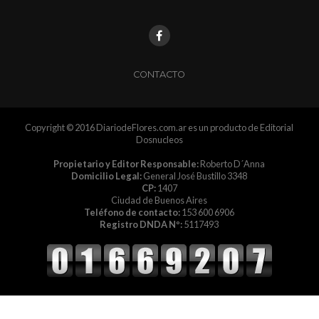
CONTACTO
Copyright © 2016 DiariodeFlores.com.ar es un producto de Editorial
Dosnucleos
Propietario y Editor Responsable:
Roberto D´Anna
Domicilio Legal:
General José Bustillo 3348
CP:
1407
Ciudad de Buenos Aires
Teléfono de contacto:
153 600 6906
Registro DNDA Nº:
5117493