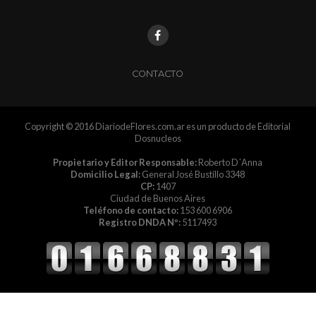
CONTACTO
Copyright © 2016 DiariodeFlores.com.ar es un producto de Editorial
Dosnucleos
Propietario y Editor Responsable:
Roberto D´Anna
Domicilio Legal:
General José Bustillo 3348
CP:
1407
Ciudad de Buenos Aires
Teléfono de contacto:
153 600 6906
Registro DNDA Nº:
5117493