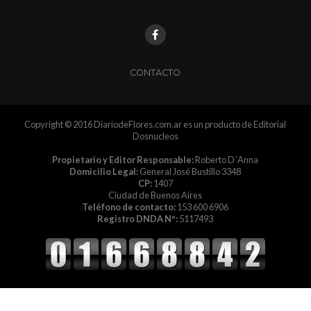
CONTACTO
Copyright © 2016 DiariodeFlores.com.ar es un producto de Editorial
Dosnucleos
Propietario y Editor Responsable:
Roberto D´Anna
Domicilio Legal:
General José Bustillo 3348
CP:
1407
Ciudad de Buenos Aires
Teléfono de contacto:
153 600 6906
Registro DNDA Nº:
5117493