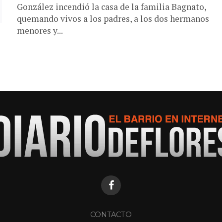
González incendió la casa de la familia Bagnato,
quemando vivos a los padres, a los dos hermanos
menores y...
CONTACTO