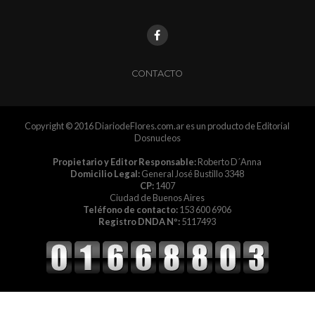
CONTACTO
Copyright © 2016 DiariodeFlores.com.ar es un producto de Editorial
Dosnucleos
Propietario y Editor Responsable:
Roberto D´Anna
Domicilio Legal:
General José Bustillo 3348
CP:
1407
Ciudad de Buenos Aires
Teléfono de contacto:
153 600 6906
Registro DNDA Nº:
5117493