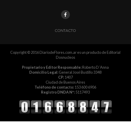
CONTACTO
Copyright © 2016 DiariodeFlores.com.ar es un producto de Editorial
Dosnucleos
Propietario y Editor Responsable:
Roberto D´Anna
Domicilio Legal:
General José Bustillo 3348
CP:
1407
Ciudad de Buenos Aires
Teléfono de contacto:
153 600 6906
Registro DNDA Nº:
5117493