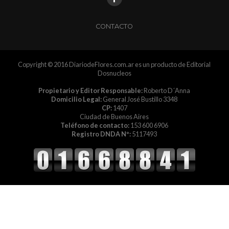
CONTACTO
Copyright © 2016 DiariodeFlores.com.ar es un producto de Editorial
Dosnucleos
Propietario y Editor Responsable:
Roberto D´Anna
Domicilio Legal:
General José Bustillo 3348
CP:
1407
Ciudad de Buenos Aires
Teléfono de contacto:
153 600 6906
Registro DNDA Nº:
5117493