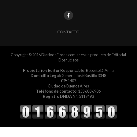
CONTACTO
Copyright © 2016 DiariodeFlores.com.ar es un producto de Editorial
Dosnucleos
Propietario y Editor Responsable:
Roberto D´Anna
Domicilio Legal:
General José Bustillo 3348
CP:
1407
Ciudad de Buenos Aires
Teléfono de contacto:
153 600 6906
Registro DNDA Nº:
5117493