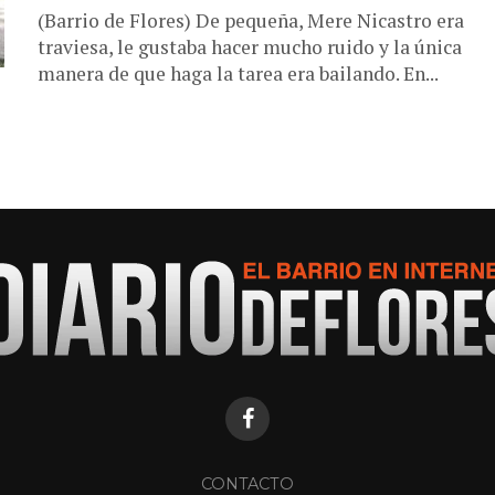
(Barrio de Flores) De pequeña, Mere Nicastro era
traviesa, le gustaba hacer mucho ruido y la única
manera de que haga la tarea era bailando. En...
CONTACTO