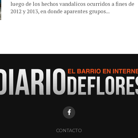
luego de los hechos vandalicos ocurridos a fines de
2012 y 2013, en donde aparentes grupos...
CONTACTO