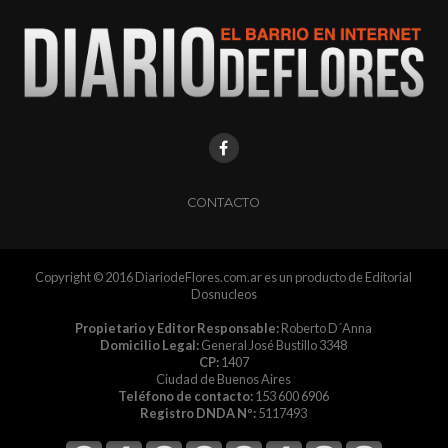
CONTACTO
Copyright © 2016 DiariodeFlores.com.ar es un producto de Editorial
Dosnucleos
Propietario y Editor Responsable:
Roberto D´Anna
Domicilio Legal:
General José Bustillo 3348
CP:
1407
Ciudad de Buenos Aires
Teléfono de contacto:
153 600 6906
Registro DNDA Nº:
5117493