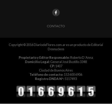
CONTACTO
Copyright © 2016 DiariodeFlores.com.ar es un producto de Editorial
Dosnucleos
Propietario y Editor Responsable:
Roberto D´Anna
Domicilio Legal:
General José Bustillo 3348
CP:
1407
Ciudad de Buenos Aires
Teléfono de contacto:
153 600 6906
Registro DNDA Nº:
5117493