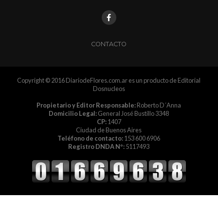
CONTACTO
Copyright © 2016 DiariodeFlores.com.ar es un producto de Editorial
Dosnucleos
Propietario y Editor Responsable:
Roberto D´Anna
Domicilio Legal:
General José Bustillo 3348
CP:
1407
Ciudad de Buenos Aires
Teléfono de contacto:
153 600 6906
Registro DNDA Nº:
5117493