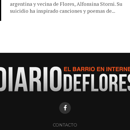
argentina y vecina de Flores, Alfonsina Storni. Su
suicidio ha inspirado canciones y poemas de...
CONTACTO