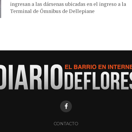
ingresan a las dársenas ubicadas en el ingreso a la
Terminal de Ómnibus de Dellepiane
CONTACTO