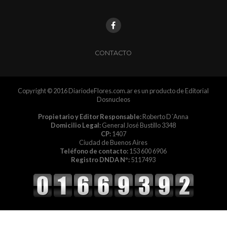
CONTACTO
Copyright © 2016 DiariodeFlores.com.ar es un producto de Editorial
Dosnucleos
Propietario y Editor Responsable:
Roberto D´Anna
Domicilio Legal:
General José Bustillo 3348
CP:
1407
Ciudad de Buenos Aires
Teléfono de contacto:
153 600 6906
Registro DNDA Nº:
5117493