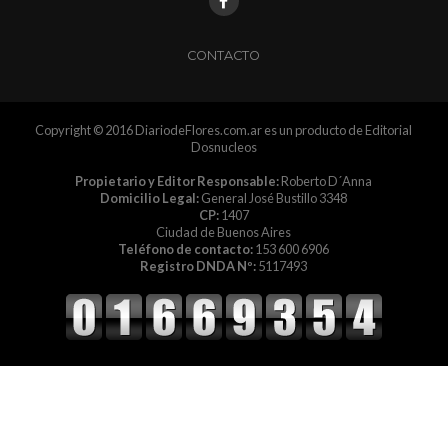
CONTACTO
Copyright © 2016 DiariodeFlores.com.ar es un producto de Editorial
Dosnucleos
Propietario y Editor Responsable:
Roberto D´Anna
Domicilio Legal:
General José Bustillo 3348
CP:
1407
Ciudad de Buenos Aires
Teléfono de contacto:
153 600 6906
Registro DNDA Nº:
5117493