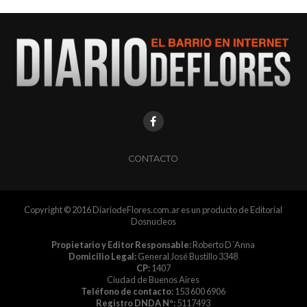
CONTACTO
Copyright © 2016 DiariodeFlores.com.ar es un producto de Editorial
Dosnucleos
Propietario y Editor Responsable:
Roberto D´Anna
Domicilio Legal:
General José Bustillo 3348
CP:
1407
Ciudad de Buenos Aires
Teléfono de contacto:
153 600 6906
Registro DNDA Nº:
5117493