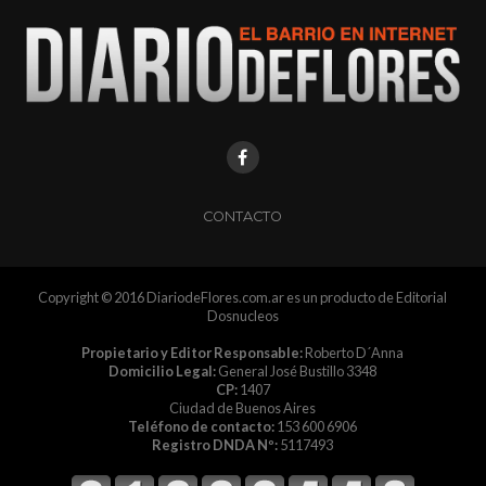
CONTACTO
Copyright © 2016 DiariodeFlores.com.ar es un producto de Editorial
Dosnucleos
Propietario y Editor Responsable:
Roberto D´Anna
Domicilio Legal:
General José Bustillo 3348
CP:
1407
Ciudad de Buenos Aires
Teléfono de contacto:
153 600 6906
Registro DNDA Nº:
5117493