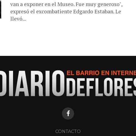
van a exponer en el Museo. Fue muy generoso",
expresó el excombatiente Edgardo Estaban. Le
llevó...
CONTACTO