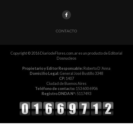
CONTACTO
Copyright © 2016 DiariodeFlores.com.ar es un producto de Editorial
Dosnucleos
Propietario y Editor Responsable:
Roberto D´Anna
Domicilio Legal:
General José Bustillo 3348
CP:
1407
Ciudad de Buenos Aires
Teléfono de contacto:
153 600 6906
Registro DNDA Nº:
5117493