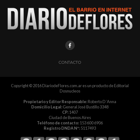
CONTACTO
Copyright © 2016 DiariodeFlores.com.ar es un producto de Editorial
Dosnucleos
Propietario y Editor Responsable:
Roberto D´Anna
Domicilio Legal:
General José Bustillo 3348
CP:
1407
Ciudad de Buenos Aires
Teléfono de contacto:
153 600 6906
Registro DNDA Nº:
5117493