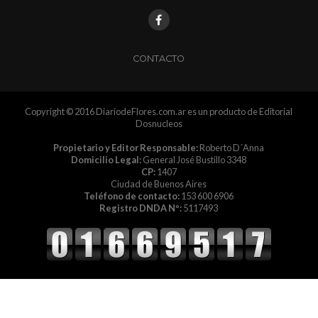
CONTACTO
Copyright © 2016 DiariodeFlores.com.ar es un producto de Editorial
Dosnucleos
Propietario y Editor Responsable:
Roberto D´Anna
Domicilio Legal:
General José Bustillo 3348
CP:
1407
Ciudad de Buenos Aires
Teléfono de contacto:
153 600 6906
Registro DNDA Nº:
5117493