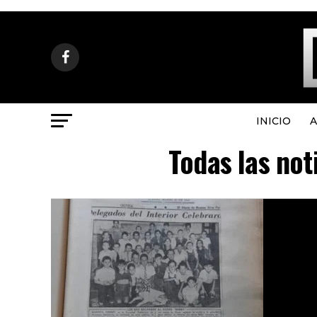
INICIO
A
Todas las not