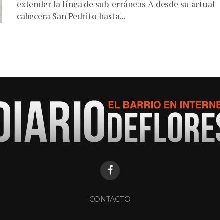
extender la línea de subterráneos A desde su actual
cabecera San Pedrito hasta...
CONTACTO