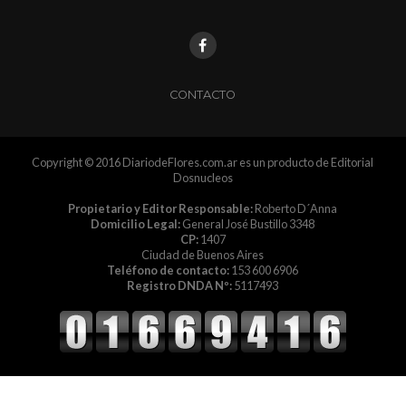
CONTACTO
Copyright © 2016 DiariodeFlores.com.ar es un producto de Editorial
Dosnucleos
Propietario y Editor Responsable:
Roberto D´Anna
Domicilio Legal:
General José Bustillo 3348
CP:
1407
Ciudad de Buenos Aires
Teléfono de contacto:
153 600 6906
Registro DNDA Nº:
5117493