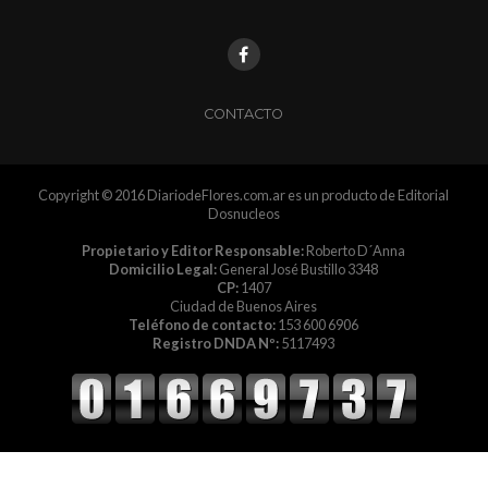
CONTACTO
Copyright © 2016 DiariodeFlores.com.ar es un producto de Editorial
Dosnucleos
Propietario y Editor Responsable:
Roberto D´Anna
Domicilio Legal:
General José Bustillo 3348
CP:
1407
Ciudad de Buenos Aires
Teléfono de contacto:
153 600 6906
Registro DNDA Nº:
5117493