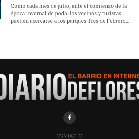
Como cada mes de julio, ante el comienzo de la
época invernal de poda, los vecinos y turistas
pueden acercarse a los parques Tres de Febrero...
CONTACTO