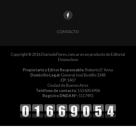
CONTACTO
Copyright © 2016 DiariodeFlores.com.ar es un producto de Editorial
Dosnucleos
Propietario y Editor Responsable:
Roberto D´Anna
Domicilio Legal:
General José Bustillo 3348
CP:
1407
Ciudad de Buenos Aires
Teléfono de contacto:
153 600 6906
Registro DNDA Nº:
5117493