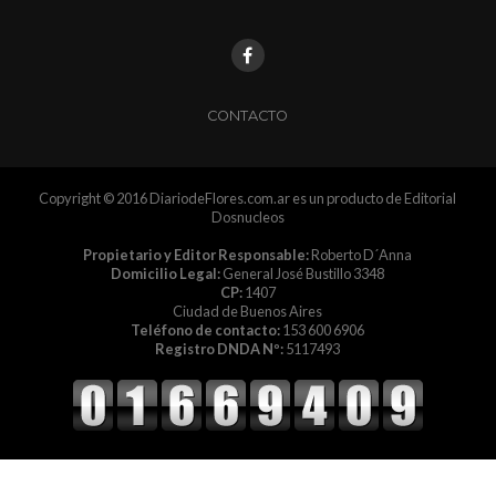
CONTACTO
Copyright © 2016 DiariodeFlores.com.ar es un producto de Editorial
Dosnucleos
Propietario y Editor Responsable:
Roberto D´Anna
Domicilio Legal:
General José Bustillo 3348
CP:
1407
Ciudad de Buenos Aires
Teléfono de contacto:
153 600 6906
Registro DNDA Nº:
5117493