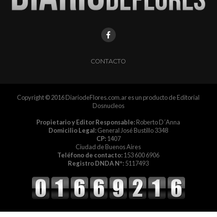
CONTACTO
Copyright © 2016 DiariodeFlores.com.ar es un producto de Editorial
Dosnucleos
Propietario y Editor Responsable:
Roberto D´Anna
Domicilio Legal:
General José Bustillo 3348
CP:
1407
Ciudad de Buenos Aires
Teléfono de contacto:
153 600 6906
Registro DNDA Nº:
5117493