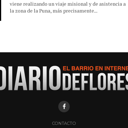
viene realizando un viaje misional y de asistencia a
la zona de la Puna, más precisamente...
CONTACTO