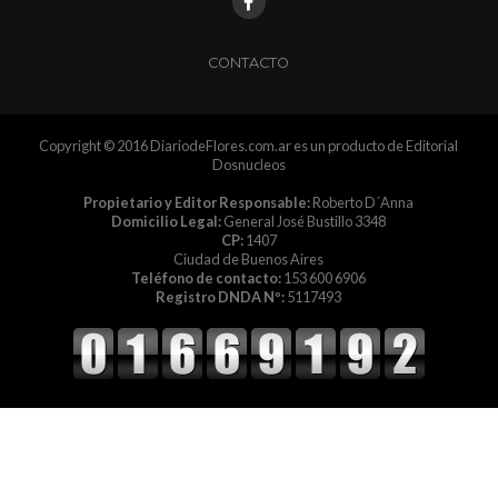
CONTACTO
Copyright © 2016 DiariodeFlores.com.ar es un producto de Editorial
Dosnucleos
Propietario y Editor Responsable:
Roberto D´Anna
Domicilio Legal:
General José Bustillo 3348
CP:
1407
Ciudad de Buenos Aires
Teléfono de contacto:
153 600 6906
Registro DNDA Nº:
5117493