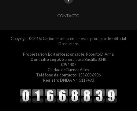
CONTACTO
Copyright © 2016 DiariodeFlores.com.ar es un producto de Editorial
Dosnucleos
Propietario y Editor Responsable:
Roberto D´Anna
Domicilio Legal:
General José Bustillo 3348
CP:
1407
Ciudad de Buenos Aires
Teléfono de contacto:
153 600 6906
Registro DNDA Nº:
5117493