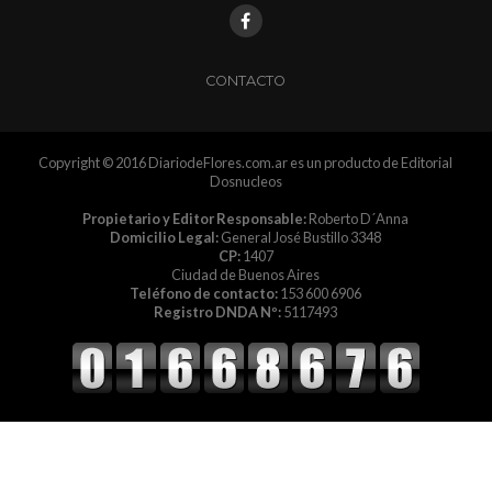
CONTACTO
Copyright © 2016 DiariodeFlores.com.ar es un producto de Editorial
Dosnucleos
Propietario y Editor Responsable:
Roberto D´Anna
Domicilio Legal:
General José Bustillo 3348
CP:
1407
Ciudad de Buenos Aires
Teléfono de contacto:
153 600 6906
Registro DNDA Nº:
5117493