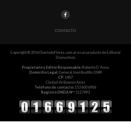
CONTACTO
Copyright © 2016 DiariodeFlores.com.ar es un producto de Editorial
Dosnucleos
Propietario y Editor Responsable:
Roberto D´Anna
Domicilio Legal:
General José Bustillo 3348
CP:
1407
Ciudad de Buenos Aires
Teléfono de contacto:
153 600 6906
Registro DNDA Nº:
5117493